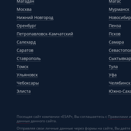
Магадан
Магас
Москва
Мурманск
Нижний Новгород
Новосибир
Оренбург
Пенза
Петропавловск-Камчатский
Псков
Салехард
Самара
Саратов
Севастопо
Ставрополь
Сыктывка
Томск
Тула
Ульяновск
Уфа
Чебоксары
Челябинск
Элиста
Южно-Сах
Посещая сайт компании «ESAP», Вы соглашаетесь с
Правилами и
данных
данного сайта.
Отправляя свои личные данные через формы на сайте, Вы даёте