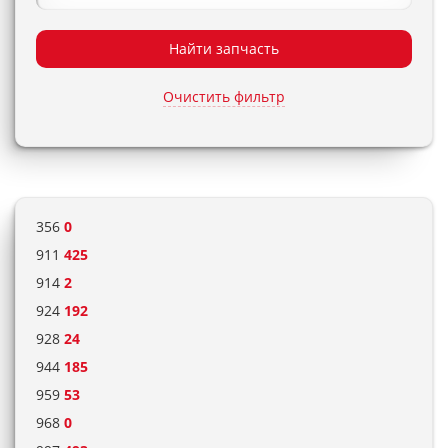
Найти запчасть
Очистить фильтр
356
0
911
425
914
2
924
192
928
24
944
185
959
53
968
0