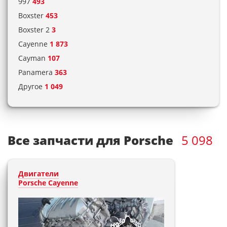
997
493
Boxster
453
Boxster 2
3
Cayenne
1 873
Cayman
107
Panamera
363
Другое
1 049
Все запчасти для Porsche
5 098
Двигатели
Porsche Cayenne